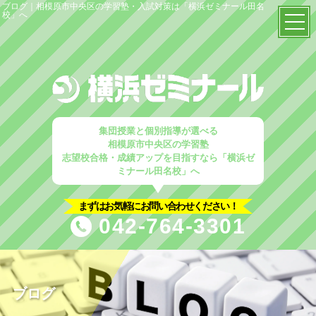
ブログ｜相模原市中央区の学習塾・入試対策は「横浜ゼミナール田名
校」へ
TOP
当塾の特徴
塾概要
集団授業と個別指導が選べる
相模原市中央区の学習塾
志望校合格・成績アップを目指すなら「横浜ゼ
はじめての方へ
ミナール田名校」へ
入塾案内
まずはお気軽にお問い合わせください！
042-764-3301
塾選びのポイント
コース解説
小学生コース
ブログ