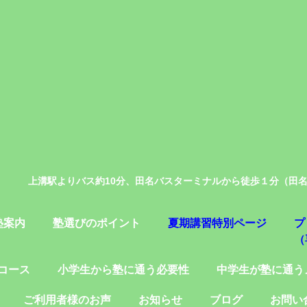
上溝駅よりバス約10分、田名バスターミナルから徒歩１分（田
塾案内
塾選びのポイント
夏期講習特別ページ
プ
（
コース
小学生から塾に通う必要性
中学生が塾に通う
ご利用者様のお声
お知らせ
ブログ
お問い