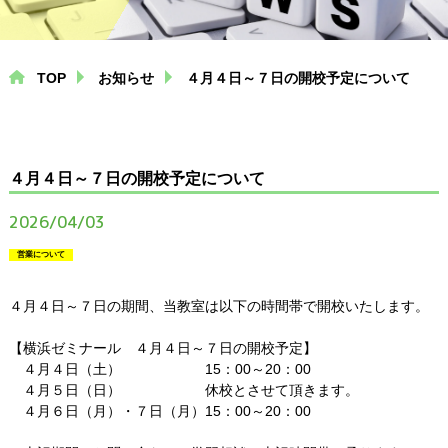
中学生コース
高校生コース
TOP
お知らせ
４月４日～７日の開校予定について
個別指導コース
プログラミング
４月４日～７日の開校予定について
（専用ページにリンクします）
2026/04/03
営業について
塾通いにお悩みの方へ
４月４日～７日の期間、当教室は以下の時間帯で開校いたします。
小学生から塾に通う必要性
【横浜ゼミナール ４月４日～７日の開校予定】
中学生が塾に通うメリット
４月４日（土） 15：00～20：00
４月５日（日） 休校とさせて頂きます。
高校生必見！大学進学の入試制度
４月６日（月）・７日（月）15：00～20：00