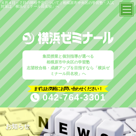
４月４日～７日の開校予定について｜相模原市中央区の学習塾・入試
対策は「横浜ゼミナール田名校」へ
TOP
当塾の特徴
塾概要
集団授業と個別指導が選べる
相模原市中央区の学習塾
志望校合格・成績アップを目指すなら「横浜ゼ
はじめての方へ
ミナール田名校」へ
入塾案内
まずはお気軽にお問い合わせください！
042-764-3301
塾選びのポイント
コース解説
小学生コース
お知らせ