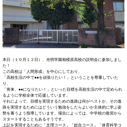
Q&A
ご利用者様のお声
お知らせ
ブログ
お問い合わせ
本日（１０月１２日）、光明学園相模原高校の説明会に参加しまし
た！
この高校は「人間形成」を中心にしており、
「高校生活の中で●●を頑張りたい！」ということを尊重していた
り、
「将来、●●になりたい！」といった目標を高校生活の中で定められ
るように学校全体で応援しています。
それによって、目標を実現するための進路は何がベストか、その進
路を実現するためにはどういう勉強をしたらよいか主体的に学ぶ姿
勢を養うよう指導しています。場合によっては、中学校の復習から
スタートすることもあるそうです。
上記を実現するために「文理コース」「総合コース」「体育科学コ