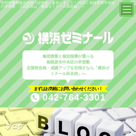
光明学園相模原高校の説明会に参加しました！2023｜相模原市中央区
の学習塾・入試対策は「横浜ゼミナール田名校」へ
TOP
当塾の特徴
塾概要
集団授業と個別指導が選べる
相模原市中央区の学習塾
志望校合格・成績アップを目指すなら「横浜ゼ
はじめての方へ
ミナール田名校」へ
入塾案内
まずはお気軽にお問い合わせください！
042-764-3301
塾選びのポイント
コース解説
小学生コース
ブログ