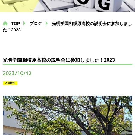
中学生コース
高校生コース
TOP
ブログ
光明学園相模原高校の説明会に参加しまし
個別指導コース
た！2023
プログラミング
（専用ページにリンクします）
光明学園相模原高校の説明会に参加しました！2023
2023/10/12
塾通いにお悩みの方へ
入試情報
小学生から塾に通う必要性
中学生が塾に通うメリット
高校生必見！大学進学の入試制度