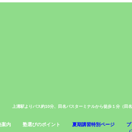
上溝駅よりバス約10分、田名バスターミナルから徒歩１分（田
塾案内
塾選びのポイント
夏期講習特別ページ
プ
（