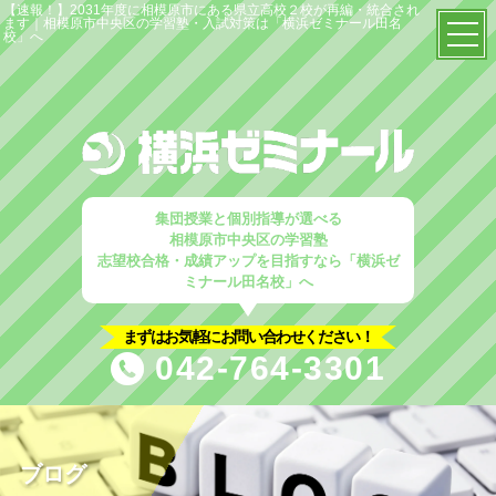
【速報！】2031年度に相模原市にある県立高校２校が再編・統合され
ます｜相模原市中央区の学習塾・入試対策は「横浜ゼミナール田名
校」へ
TOP
当塾の特徴
塾概要
集団授業と個別指導が選べる
相模原市中央区の学習塾
はじめての方へ
志望校合格・成績アップを目指すなら「横浜ゼ
ミナール田名校」へ
入塾案内
まずはお気軽にお問い合わせください！
塾選びのポイント
042-764-3301
コース解説
小学生コース
ブログ