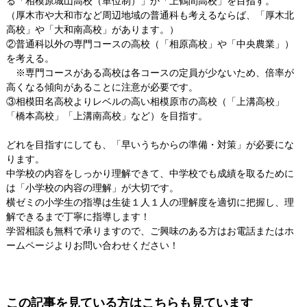
る「相模原城山高校（単位制）」か「上鶴間高校」を目指す。
（厚木市や大和市など周辺地域の普通科も考えるならば、「厚木北
高校」や「大和南高校」があります。）
②普通科以外の専門コースの高校（「相原高校」や「中央農業」）
を考える。
※専門コースがある高校は各コースの定員が少ないため、倍率が
高くなる傾向があることに注意が必要です。
③相模田名高校よりレベルの高い相模原市の高校（「上溝高校」
「橋本高校」「上溝南高校」など）を目指す。
どれを目指すにしても、「早いうちからの準備・対策」が必要にな
ります。
中学校の内容をしっかり理解できて、中学校でも成績を取るために
は「小学校の内容の理解」が大切です。
横ゼミの小学生の指導は生徒１人１人の理解度を適切に把握し、理
解できるまで丁寧に指導します！
学習相談も無料で承りますので、ご興味のある方はお電話またはホ
ームページよりお問い合わせください！
この記事を見ている方はこちらも見ています