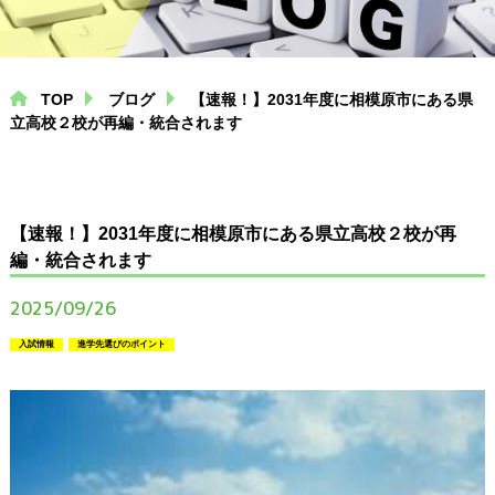
中学生コース
高校生コース
TOP
ブログ
【速報！】2031年度に相模原市にある県
個別指導コース
立高校２校が再編・統合されます
プログラミング
（専用ページにリンクします）
【速報！】2031年度に相模原市にある県立高校２校が再
編・統合されます
塾通いにお悩みの方へ
2025/09/26
小学生から塾に通う必要性
入試情報
進学先選びのポイント
中学生が塾に通うメリット
高校生必見！大学進学の入試制度