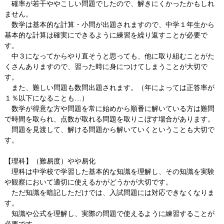
確率が若干ややこしい問題でしたので、解きにくかったかもしれ
ません。
数学は基本的な計算・小問が出題されますので、中学１年生から
基本的な計算は確実にできるように練習を繰り返すことが必要で
す。
中３になってからやり直そうと思っても、他に取り組むことがた
くさんありますので、習った時に身につけてしまうことが大切で
す。
また、難しい問題も数問出題されます。（年によっては正答率が
１％以下になることも…）
数学が得意な方や問題を常に始めから順番に解いている方は難問
で時間を取られ、点数が取れる問題を取りこぼす場合があります。
問題を見渡して、解ける問題から解いていくということも大切で
す。
【理科】（難易度）やや易化
理科は中学校で学習した基本的な知識を理解し、その知識を実験
や観察において適切に使えるかがどうかが大切です。
ただ知識を暗記しただけでは、入試問題には対応できなくなりま
す。
知識や公式を理解し、実際の問題で使えるように練習することが