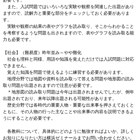
必要です。
また、入試問題ではいろいろな実験や観察を関連した出題があり
ますので、読解力と重要な部分をチェックしておく必要がありま
す。
実験や観察の結果の表やグラフを読み取り、そこからわかること
を考察するような問題も出されますので、表やグラフを読み取る能
力も必要です。
【社会】（難易度）昨年並み～やや難化
社会も理科と同様、用語や知識を覚えただけでは入試問題に対応
できません。
覚えた知識を問題で使えるように練習する必要があります。
地理分野では地図や資料を読み取って答える問題や地形図の読み
取り問題が出題されますので注意が必要です。
＊地形図の読み取り問題は今年は出題されませんでしたが、例年
出題されており、来年以降出題される可能性があります。
歴史分野では各時代の重要人物・重要な出来事を押さえておくと
ともに、その人物の行った主なことや出来事の内容を説明できるよ
うにすることが必要です。
各教科について、具体的にどのように勉強すればよいか、詳しく
お知りになりたい方は横浜ゼミナールまでお問い合わせください。