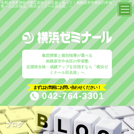
令和８年度神奈川県立高校入試を振り返って｜相模原市中央区の学習
塾・入試対策は「横浜ゼミナール田名校」へ
TOP
当塾の特徴
塾概要
集団授業と個別指導が選べる
相模原市中央区の学習塾
志望校合格・成績アップを目指すなら「横浜ゼ
はじめての方へ
ミナール田名校」へ
入塾案内
まずはお気軽にお問い合わせください！
042-764-3301
塾選びのポイント
コース解説
小学生コース
ブログ