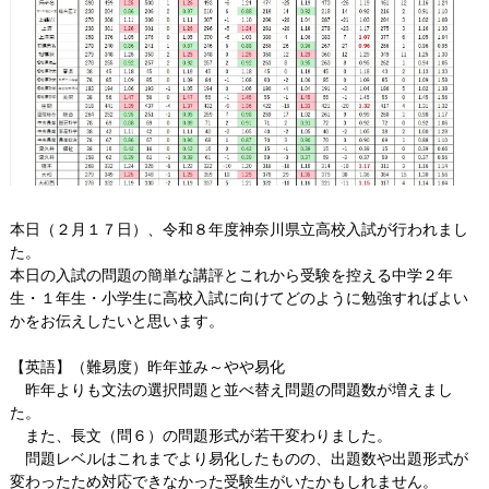
Q&A
ご利用者様のお声
お知らせ
ブログ
お問い合わせ
本日（２月１７日）、令和８年度神奈川県立高校入試が行われまし
た。
本日の入試の問題の簡単な講評とこれから受験を控える中学２年
生・１年生・小学生に高校入試に向けてどのように勉強すればよい
かをお伝えしたいと思います。
【英語】（難易度）昨年並み～やや易化
昨年よりも文法の選択問題と並べ替え問題の問題数が増えまし
た。
また、長文（問６）の問題形式が若干変わりました。
問題レベルはこれまでより易化したものの、出題数や出題形式が
変わったため対応できなかった受験生がいたかもしれません。