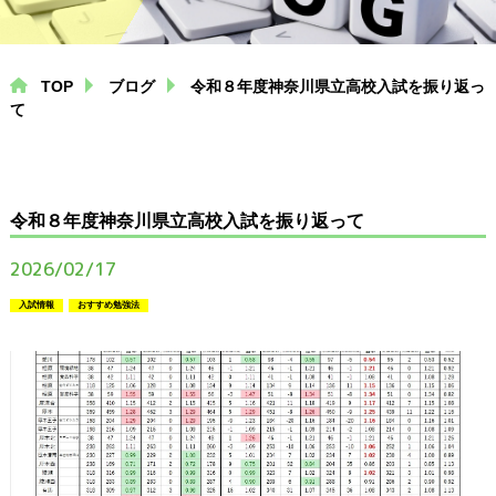
中学生コース
高校生コース
TOP
ブログ
令和８年度神奈川県立高校入試を振り返っ
個別指導コース
て
プログラミング
（専用ページにリンクします）
令和８年度神奈川県立高校入試を振り返って
2026/02/17
塾通いにお悩みの方へ
入試情報
おすすめ勉強法
小学生から塾に通う必要性
中学生が塾に通うメリット
高校生必見！大学進学の入試制度